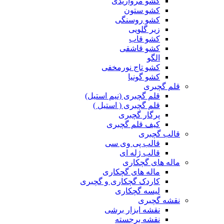
کشو مرواریدی
کشو ستون
کشو روسنگی
زیر گلویی
کشو قاب
کشو قاشقی
الگو
کشو تاج نورمخفی
کشو گونیا
قلم گچبری
قلم گچبری (نیم استیل)
قلم گچبری ( استیل )
پرگار گچبری
کیف قلم گچبری
قالب گچبری
قالب پی وی سی
قالب ژله ای
ماله های گچکاری
ماله های گچکاری
کاردک گچکاری و گچبری
لیسه گچکاری
نقشه گچبری
نقشه ابزار برشی
نقشه برجسته