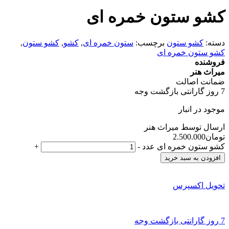
کشو ستون خمره ای
دسته:
کشو ستون
برچسب:
ستون خمره ای
,
کشو
,
کشو ستون
,
کشو ستون خمره ای
فروشنده
میراث هنر
ضمانت اصالت
7 روز گارانتی بازگشت وجه
موجود در انبار
ارسال توسط میراث هنر
تومان
2.500.000
کشو ستون خمره ای عدد
-
+
افزودن به سبد خرید
تحویل اکسپرس
7 روز گارانتی بازگشت وجه