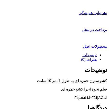
پشتیبانی همیشگی
پرداخت در محل
محصولات اصل
توضیحات
نظرات (0)
توضیحات
کشو ستون خمره ای به طول 1 متر 10 سانت
فیلم نحوه اجرا کشو خمره ای
[aparat id=”MjAZL”]
دیدگاهها