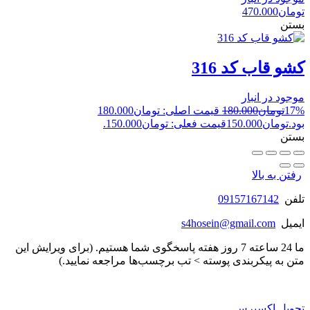
تومان
470.000
بستن
کشو قاب کد 316
موجود در انبار
17%
تومان
180.000
قیمت اصلی: تومان180.000
بود.
تومان
150.000
قیمت فعلی: تومان150.000.
بستن
رفتن به بالا
تلفن
09157167142
ایمیل
s4hosein@gmail.com
ما 24 ساعته 7 روز هفته پاسخگوی شما هستیم. (برای ویرایش این
متن به پیکربندی پوسته > تب برچسب‌ها مراجعه نمایید.)
تحویل اکسپرس