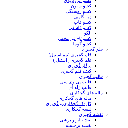
کشو مرواریدی
کشو ستون
کشو روسنگی
زیر گلویی
کشو قاب
کشو قاشقی
الگو
کشو تاج نورمخفی
کشو گونیا
قلم گچبری
قلم گچبری (نیم استیل)
قلم گچبری ( استیل )
پرگار گچبری
کیف قلم گچبری
قالب گچبری
قالب پی وی سی
قالب ژله ای
ماله های گچکاری
ماله های گچکاری
کاردک گچکاری و گچبری
لیسه گچکاری
نقشه گچبری
نقشه ابزار برشی
نقشه برجسته