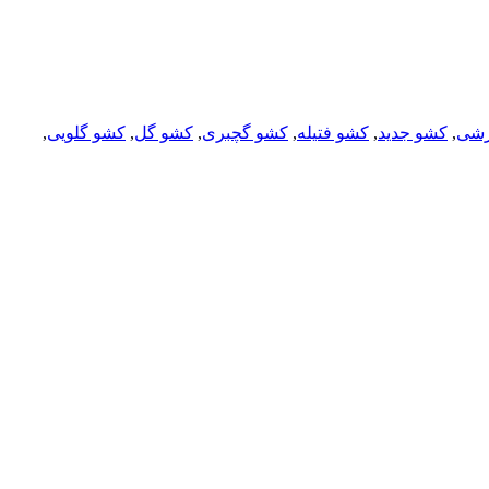
رشی
,
کشو جدید
,
کشو فتیله
,
کشو گچبری
,
کشو گل
,
کشو گلویی
,