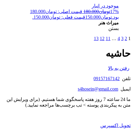
موجود در انبار
17%
تومان
180.000
قیمت اصلی: تومان180.000
بود.
تومان
150.000
قیمت فعلی: تومان150.000.
میراث هنر
بستن
13
12
11
…
4
3
2
1
حاشیه
رفتن به بالا
تلفن
09157167142
ایمیل
s4hosein@gmail.com
ما 24 ساعته 7 روز هفته پاسخگوی شما هستیم. (برای ویرایش این
متن به پیکربندی پوسته > تب برچسب‌ها مراجعه نمایید.)
تحویل اکسپرس