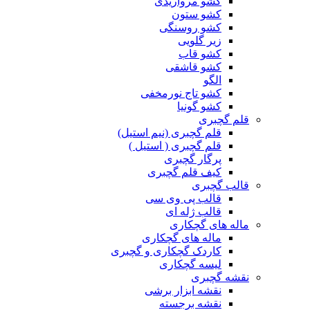
کشو مرواریدی
کشو ستون
کشو روسنگی
زیر گلویی
کشو قاب
کشو قاشقی
الگو
کشو تاج نورمخفی
کشو گونیا
قلم گچبری
قلم گچبری (نیم استیل)
قلم گچبری ( استیل )
پرگار گچبری
کیف قلم گچبری
قالب گچبری
قالب پی وی سی
قالب ژله ای
ماله های گچکاری
ماله های گچکاری
کاردک گچکاری و گچبری
لیسه گچکاری
نقشه گچبری
نقشه ابزار برشی
نقشه برجسته