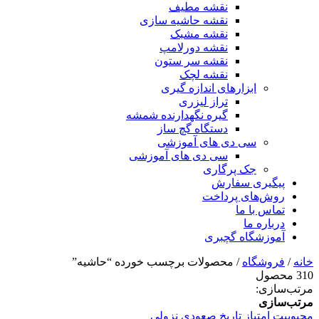
نقشه مطیف
نقشه حاشیه سازی
نقشه مشبک
نقشه دورلامپ
نقشه سر ستون
نقشه لچک
ابزارهای اندازه گیری
تراز لیزری
گیره نگهدارنده شمشه
دستگاه گچ ساز
سی دی های آموزشی
سی دی های آموزشی
جک پرگاری
پیگیری سفارش
روش‌های پرداخت
تماس با ما
درباره ما
آموزشگاه گچبری
خانه
/
فروشگاه
/ محصولات برچسب خورده “حاشیه”
310 محصول
مرتب‌سازی:
مرتب‌سازی
محبوبیت
امتیاز
تاریخ
صعودی
نزولی