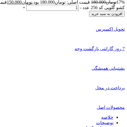
17%
تومان
180.000
قیمت اصلی: تومان180.000 بود.
تومان
150.000
قیمت 
کشو گلویی کد 256 عدد
-
+
افزودن به سبد خرید
تحویل اکسپرس
7 روز گارانتی بازگشت وجه
پشتیبانی همیشگی
پرداخت در محل
محصولات اصل
خلاصه
توضیحات