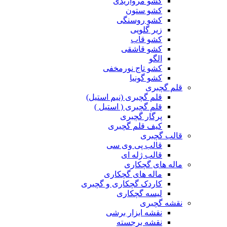
کشو مرواریدی
کشو ستون
کشو روسنگی
زیر گلویی
کشو قاب
کشو قاشقی
الگو
کشو تاج نورمخفی
کشو گونیا
قلم گچبری
قلم گچبری (نیم استیل)
قلم گچبری ( استیل )
پرگار گچبری
کیف قلم گچبری
قالب گچبری
قالب پی وی سی
قالب ژله ای
ماله های گچکاری
ماله های گچکاری
کاردک گچکاری و گچبری
لیسه گچکاری
نقشه گچبری
نقشه ابزار برشی
نقشه برجسته