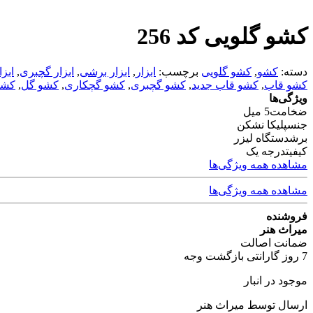
کشو گلویی کد 256
دسته:
کشو
,
کشو گلویی
برچسب:
ابزار
,
ابزار برشی
,
ابزار گچبری
,
ابز
کشو قاب
,
کشو قاب جدید
,
کشو گچبری
,
کشو گچکاری
,
کشو گل
,
کشو
ویژگی‌ها
ضخامت
5 میل
جنس
پلیکا نشکن
برش
دستگاه لیزر
کیفیت
درجه یک
مشاهده همه ویژگی‌ها
مشاهده همه ویژگی‌ها
فروشنده
میراث هنر
ضمانت اصالت
7 روز گارانتی بازگشت وجه
موجود در انبار
ارسال توسط میراث هنر